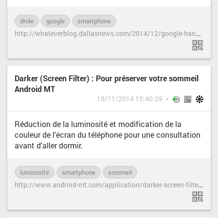
drole
google
smartphone
h
ttp://whateverblog.dallasnews.com/2014/12/google-hangouts-hidden-emojis-will-ruin-the-rest-of-your-work-day.html/
Darker (Screen Filter) : Pour préserver votre sommeil
Android MT
18/11/2014 15:40:29
Réduction de la luminosité et modification de la
couleur de l'écran du téléphone pour une consultation
avant d'aller dormir.
luminosité
smartphone
sommeil
h
ttp://www.android-mt.com/application/darker-screen-filter-preserver-sommeil-32974