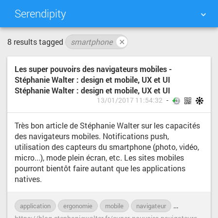
Serendipity
8 results tagged
smartphone
✕
NUAGE DE TAGS
MUR D'IMAGES
Les super pouvoirs des navigateurs mobiles -
QUOTIDIEN
RECHERCHER
Stéphanie Walter : design et mobile, UX et UI
Stéphanie Walter : design et mobile, UX et UI
13/01/2017 11:54:32
Très bon article de Stéphanie Walter sur les capacités
des navigateurs mobiles. Notifications push,
utilisation des capteurs du smartphone (photo, vidéo,
micro...), mode plein écran, etc. Les sites mobiles
pourront bientôt faire autant que les applications
natives.
application
ergonomie
mobile
navigateur
smartphone
h
ttps://blog.stephaniewalter.fr/super-pouvoirs-navigateurs-mobiles/