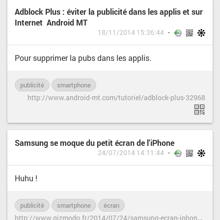
Adblock Plus : éviter la publicité dans les applis et sur
Internet Android MT
18/11/2014 15:36:44
Pour supprimer la pubs dans les applis.
publicité
smartphone
http://www.android-mt.com/tutoriel/adblock-plus-32968
Samsung se moque du petit écran de l'iPhone
24/07/2014 14:11:44
Huhu !
publicité
smartphone
écran
h
ttp://www.gizmodo.fr/2014/07/24/samsung-ecran-iphone.html