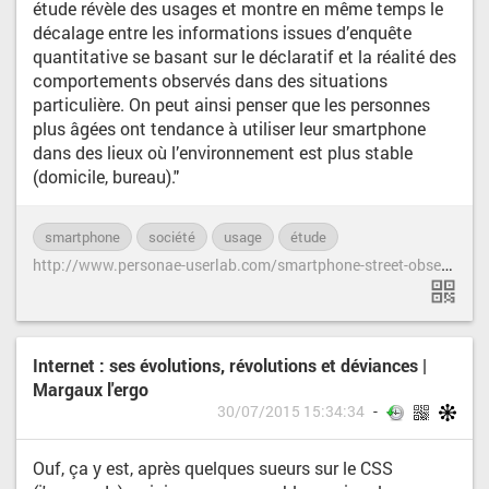
étude révèle des usages et montre en même temps le
décalage entre les informations issues d’enquête
quantitative se basant sur le déclaratif et la réalité des
comportements observés dans des situations
particulière. On peut ainsi penser que les personnes
plus âgées ont tendance à utiliser leur smartphone
dans des lieux où l’environnement est plus stable
(domicile, bureau)."
smartphone
société
usage
étude
h
ttp://www.personae-userlab.com/smartphone-street-observer-revient-en-force-et-double-la-mise/
Internet : ses évolutions, révolutions et déviances |
Margaux l'ergo
30/07/2015 15:34:34
Ouf, ça y est, après quelques sueurs sur le CSS