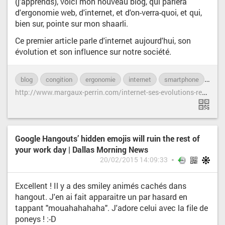
(j'apprends), voici mon nouveau blog, qui parlera
d'ergonomie web, d'internet, et d'on-verra-quoi, et qui,
bien sur, pointe sur mon shaarli.
Ce premier article parle d'internet aujourd'hui, son
évolution et son influence sur notre société.
blog
congition
ergonomie
internet
smartphone
soci
h
ttp://www.margaux-perrin.com/internet-ses-evolutions-revolutions-et-deviances/
Google Hangouts’ hidden emojis will ruin the rest of
your work day | Dallas Morning News
20/02/2015 14:09:33
Excellent ! Il y a des smiley animés cachés dans
hangout. J'en ai fait apparaitre un par hasard en
tappant "mouahahahaha". J'adore celui avec la file de
poneys ! :-D