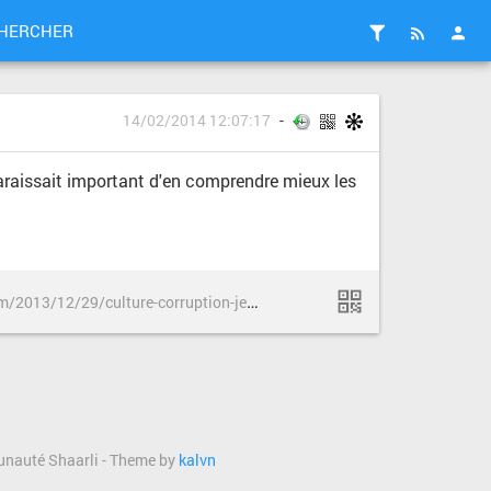
HERCHER
14/02/2014 12:07:17
e paraissait important d'en comprendre mieux les
h
ttp://journaleuse.wordpress.com/2013/12/29/culture-corruption-jeremie-zimmermann/
munauté Shaarli - Theme by
kalvn