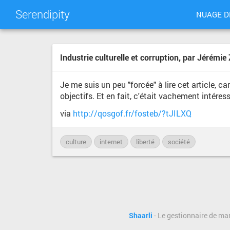
Serendipity
NUAGE D
Industrie culturelle et corruption, par Jéré
Je me suis un peu "forcée" à lire cet article, 
objectifs. Et en fait, c'était vachement intéressa
via
http://qosgof.fr/fosteb/?tJILXQ
culture
internet
liberté
société
Shaarli
- Le gestionnaire de ma