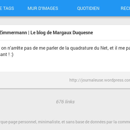
E TAGS
MUR D'IMAGES
QUOTIDIEN
REC
mie Zimmermann | Le blog de Margaux Duquesne
car on n'arrête pas de me parler de la quadrature du Net, et il m
nt ! :)
676 links
rque-page personnel, minimaliste, et sans base de données par la com