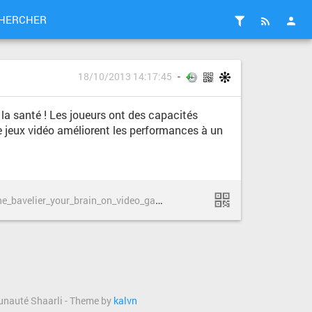
HERCHER
18/10/2013 14:17:45
r la santé ! Les joueurs ont des capacités
de jeux vidéo améliorent les performances à un
h
ttp://www.ted.com/talks/daphne_bavelier_your_brain_on_video_games.html
munauté Shaarli - Theme by
kalvn