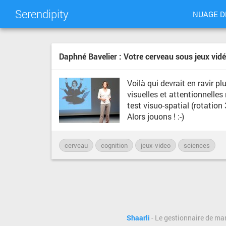
Serendipity
NUAGE D
Daphné Bavelier : Votre cerveau sous jeux vid
Voilà qui devrait en ravir p
visuelles et attentionnelle
test visuo-spatial (rotation
Alors jouons ! :-)
cerveau
cognition
jeux-video
sciences
Shaarli
- Le gestionnaire de ma