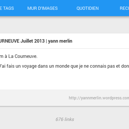
E TAGS
MUR D'IMAGES
QUOTIDIEN
REC
EUVE Juillet 2013 | yann merlin
om à La Courneuve.
J’ai fais un voyage dans un monde que je ne connais pas et do
676 links