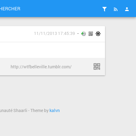
HERCHER
11/11/2013 17:45:39
http://wtfbelleville.tumblr.com/
munauté Shaarli - Theme by
kalvn