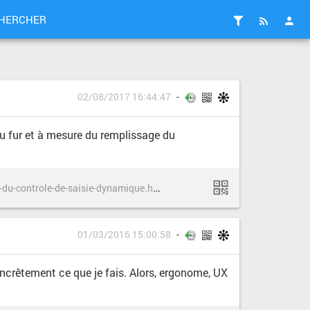
HERCHER
02/08/2017 16:44:47
 au fur et à mesure du remplissage du
h
ttps://access42.net/Les-ecueils-du-controle-de-saisie-dynamique.html
01/03/2016 15:00:58
oncrêtement ce que je fais. Alors, ergonome, UX