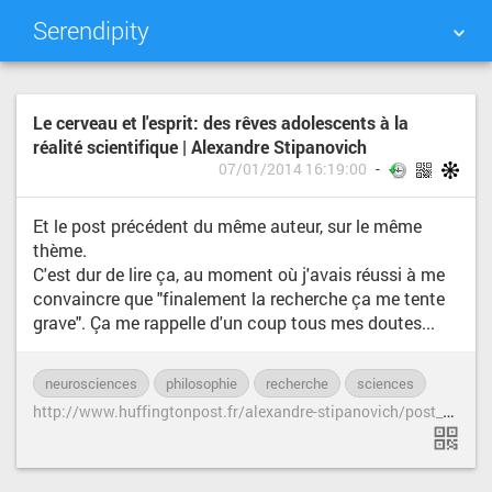
Serendipity
NUAGE DE TAGS
MUR D'IMAGES
Le cerveau et l'esprit: des rêves adolescents à la
réalité scientifique | Alexandre Stipanovich
QUOTIDIEN
RECHERCHER
07/01/2014 16:19:00
Et le post précédent du même auteur, sur le même
thème.
C'est dur de lire ça, au moment où j'avais réussi à me
convaincre que "finalement la recherche ça me tente
grave". Ça me rappelle d'un coup tous mes doutes...
neurosciences
philosophie
recherche
sciences
h
ttp://www.huffingtonpost.fr/alexandre-stipanovich/post_6532_b_4503396.html?utm_hp_ref=france