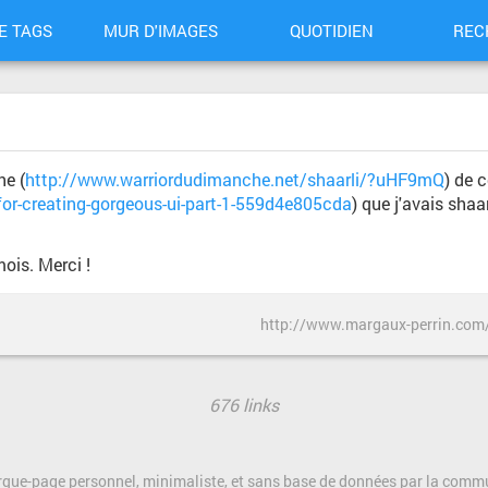
E TAGS
MUR D'IMAGES
QUOTIDIEN
REC
he (
http://www.warriordudimanche.net/shaarli/?uHF9mQ
) de c
or-creating-gorgeous-ui-part-1-559d4e805cda
) que j'avais shaarl
ois. Merci !
676 links
rque-page personnel, minimaliste, et sans base de données par la com