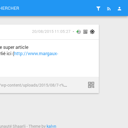
HERCHER
20/08/2015 11:05:27
e super article
ié ici (
http://www.margaux-
h
ttp://www.margaux-perrin.com/wp-content/uploads/2015/08/7-r%C3%A8gles-pour-cr%C3%A9er-de-super-interfaces.pdf
munauté Shaarli - Theme by
kalvn