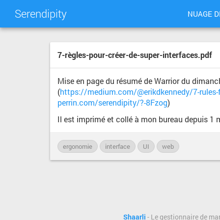
Serendipity
NUAGE D
7-règles-pour-créer-de-super-interfaces.pdf
Mise en page du résumé de Warrior du dimanc
(
https://medium.com/@erikdkennedy/7-rules-f
perrin.com/serendipity/?-8Fzog
)
Il est imprimé et collé à mon bureau depuis 1 m
ergonomie
interface
UI
web
Shaarli
- Le gestionnaire de ma