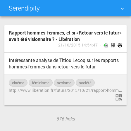
Serendipity
NUAGE DE TAGS
MUR D'IMAGES
Rapport hommes-femmes, et si «Retour vers le futur»
avait été visionnaire ? - Libération
QUOTIDIEN
RECHERCHER
21/10/2015 14:54:47
Intéressante analyse de Titiou Lecoq sur les rapports
hommes-femmes dans retour vers le futur.
cinéma
féminisme
sexisme
société
h
ttp://www.liberation.fr/futurs/2015/10/21/rapport-hommes-femmes-et-si-retour-vers-le-futur-avait-ete-visionnaire_1407700
676 links