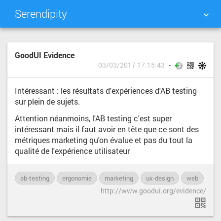
Serendipity
NUAGE DE TAGS
MUR D'IMAGES
GoodUI Evidence
03/03/2017 17:15:43
QUOTIDIEN
RECHERCHER
Intéressant : les résultats d'expériences d'AB testing
sur plein de sujets.
Attention néanmoins, l'AB testing c'est super
intéressant mais il faut avoir en tête que ce sont des
métriques marketing qu'on évalue et pas du tout la
qualité de l'expérience utilisateur
ab-testing
ergonomie
marketing
ux-design
web
http://www.goodui.org/evidence/